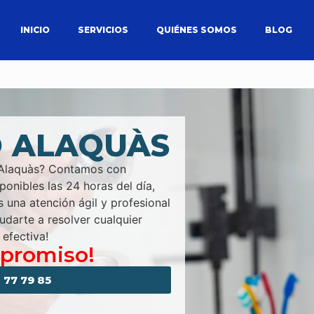
INICIO
SERVICIOS
QUIÉNES SOMOS
BLOG
 ALAQUÀS
n Alaquàs? Contamos con
ponibles las 24 horas del día,
s una atención ágil y profesional
udarte a resolver cualquier
efectiva!
mpromiso!
 77 79 85