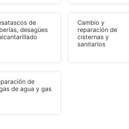
satascos de
Cambio y
berías, desagües
reparación de
alcantarillado
cisternas y
sanitarios
paración de
gas de agua y gas