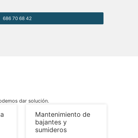
686 70 68 42
podemos dar solución.
ua
Mantenimiento de
bajantes y
sumideros