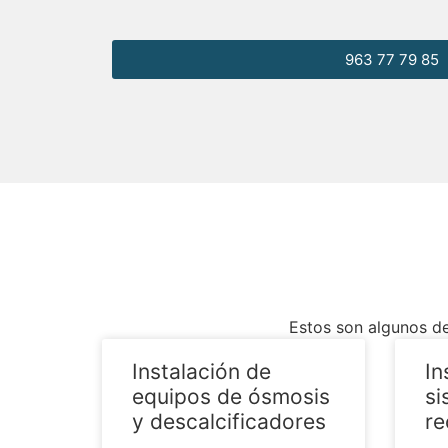
963 77 79 85
Estos son algunos de
Instalación de
In
equipos de ósmosis
si
y descalcificadores
re