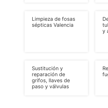
Limpieza de fosas
De
sépticas Valencia
tu
y 
Sustitución y
Re
reparación de
fu
grifos, llaves de
paso y válvulas