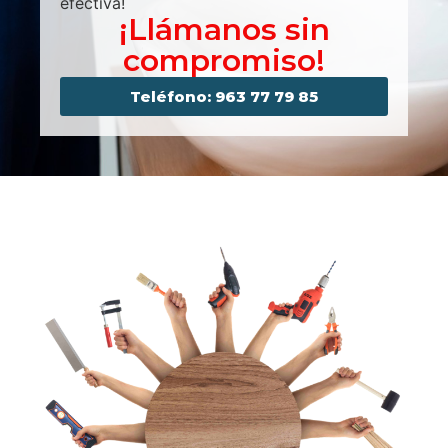
efectiva!
¡Llámanos sin
compromiso!
Teléfono: 963 77 79 85