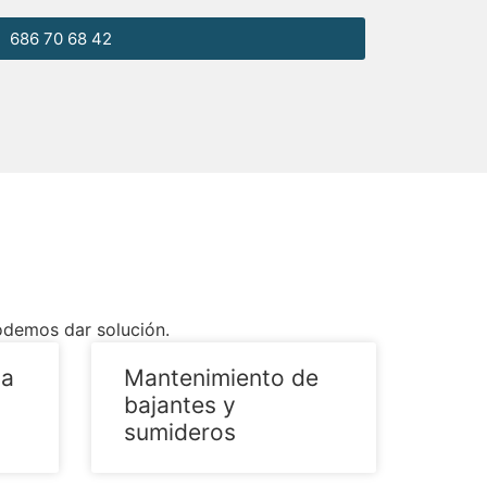
686 70 68 42
odemos dar solución.
ua
Mantenimiento de
bajantes y
sumideros