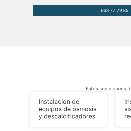
963 77 79 85
Estos son algunos d
Instalación de
In
equipos de ósmosis
si
y descalcificadores
re