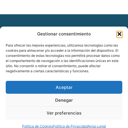
Gestionar consentimiento
© Copyright
www.fontanerovalencia24.com
Para ofrecer las mejores experiencias, utilizamos tecnologías como las
Todos los derechos reservados.
cookies para almacenar y/o acceder a la información del dispositivo. El
consentimiento de estas tecnologías nos permitirá procesar datos como
el comportamiento de navegación o las identificaciones únicas en este
sitio. No consentir o retirar el consentimiento, puede afectar
negativamente a ciertas características y funciones.
Diseñado por Seoclic
Aceptar
Denegar
Ver preferencias
¡LLÁMANOS!
Política de Cookies
Política de Privacidad
Aviso Legal