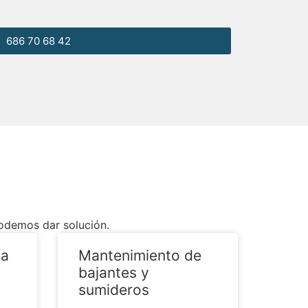
686 70 68 42
podemos dar solución.
ua
Mantenimiento de
bajantes y
sumideros