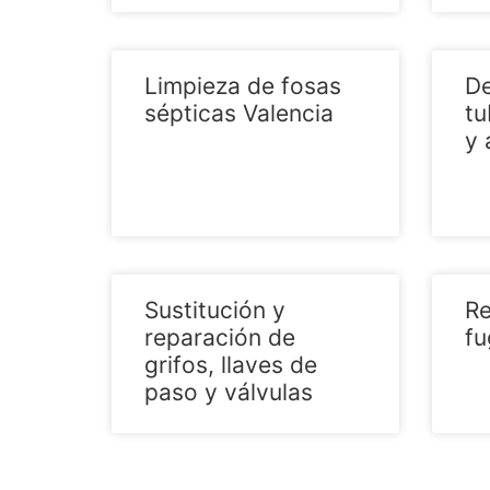
Limpieza de fosas
De
sépticas Valencia
tu
y 
Sustitución y
Re
reparación de
fu
grifos, llaves de
paso y válvulas