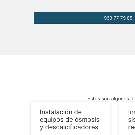
963 77 79 85
Estos son algunos de
Instalación de
In
equipos de ósmosis
si
y descalcificadores
re