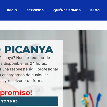
INICIO
SERVICIOS
QUIÉNES SOMOS
BLOG
 PICANYA
 Picanya? Nuestro equipo de
á disponible las 24 horas,
s una respuesta ágil, profesional
os encargarnos de cualquier
as y resolverlo de forma
mpromiso!
 77 79 85