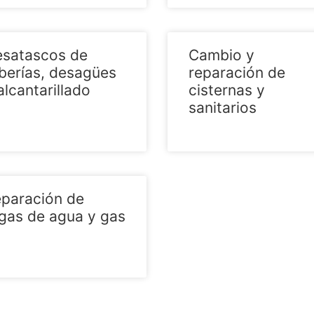
satascos de
Cambio y
berías, desagües
reparación de
alcantarillado
cisternas y
sanitarios
paración de
gas de agua y gas