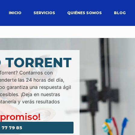
INICIO
SERVICIOS
QUIÉNES SOMOS
BLOG
 TORRENT
n Torrent? Contamos con
enderte las 24 horas del día,
ipo garantiza una respuesta ágil
cesibles. ¡Deja en nuestras
tanería y verás resultados
mpromiso!
 77 79 85