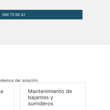
686 70 68 42
odemos dar solución.
ua
Mantenimiento de
bajantes y
sumideros