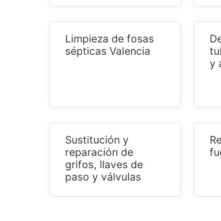
Limpieza de fosas
De
sépticas Valencia
tu
y 
Sustitución y
Re
reparación de
fu
grifos, llaves de
paso y válvulas