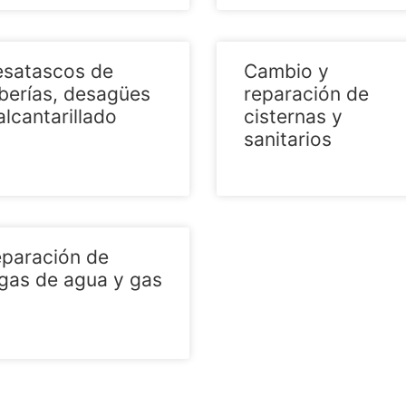
satascos de
Cambio y
berías, desagües
reparación de
alcantarillado
cisternas y
sanitarios
paración de
gas de agua y gas