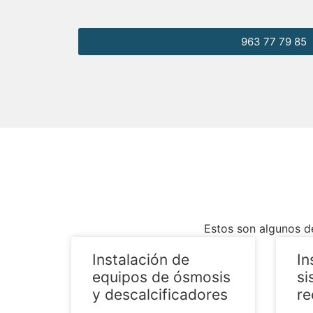
963 77 79 85
Estos son algunos d
Instalación de
In
equipos de ósmosis
si
y descalcificadores
re