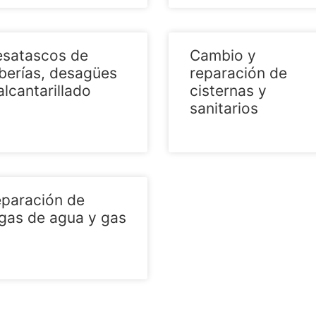
satascos de
Cambio y
berías, desagües
reparación de
alcantarillado
cisternas y
sanitarios
paración de
gas de agua y gas