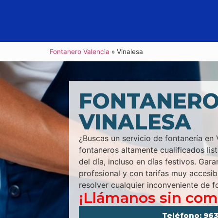
Fontanero Valencia
»
Vinalesa
FONTANER
VINALESA
¿Buscas un servicio de fontanería e
fontaneros altamente cualificados lis
del día, incluso en días festivos. Gara
profesional y con tarifas muy accesib
resolver cualquier inconveniente de f
¡Llámanos sin co
Teléfono: 963