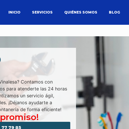
INICIO
SERVICIOS
QUIÉNES SOMOS
BLOG
O
n Vinalesa? Contamos con
tos para atenderte las 24 horas
ntizamos un servicio ágil,
les. ¡Déjanos ayudarte a
ontanería de forma eficiente!
mpromiso!
 77 79 85