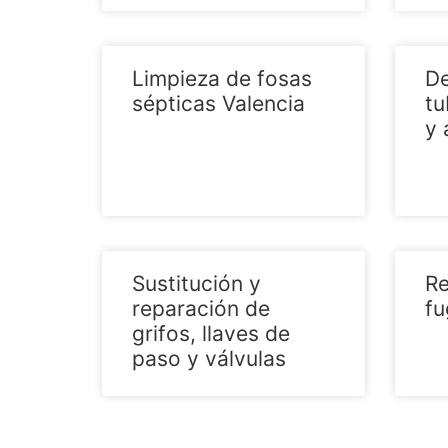
Limpieza de fosas
De
sépticas Valencia
tu
y 
Sustitución y
Re
reparación de
fu
grifos, llaves de
paso y válvulas