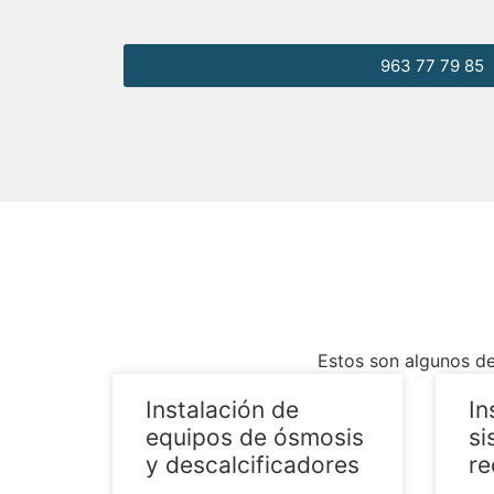
963 77 79 85
Estos son algunos de
Instalación de
In
equipos de ósmosis
si
y descalcificadores
re